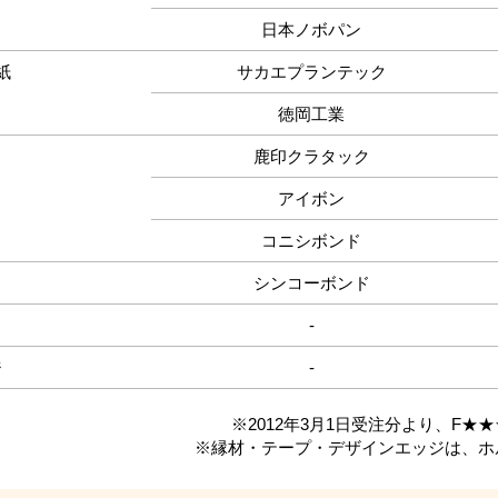
日本ノボパン
紙
サカエプランテック
徳岡工業
鹿印クラタック
アイボン
コニシボンド
シンコーボンド
-
ジ
-
※2012年3月1日受注分より、F
★★
※縁材・テープ・デザインエッジは、ホ