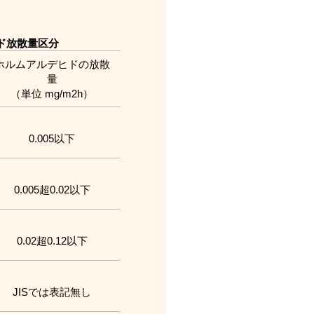
ヒド放散量区分
ホルムアルデヒドの放散
量
（単位 mg/m
2
h）
0.005以下
0.005超0.02以下
0.02超0.12以下
JISでは表記無し