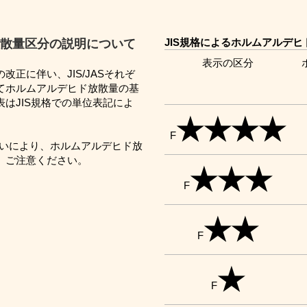
散量区分の説明について
JIS規格によるホルムアルデ
表示の区分
正に伴い、JIS/JASそれぞ
てホルムアルデヒド放散量の基
はJIS規格での単位表記によ
★★★★
F
の違いにより、ホルムアルデヒド放
。ご注意ください。
★★★
F
★★
F
★
F