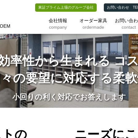
東証プライム上場のグループ会社
お問い合わせ
TEL:
会社情報
オーダー家具
お問い合
什器のOEM - 大洋株式会社
OEM
company
ordermade
contact
効率性から生まれる コ
個々の要望に対応する柔軟
小回りの利く対応でお答えします
ストの
ニーズにこ