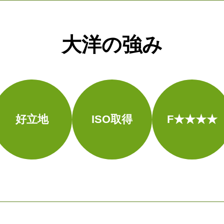
大洋の強み
好立地
ISO取得
F★★★★