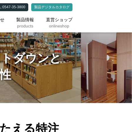
0547-35-3800
製品デジタルカタログ
わせ
製品情報
直営ショップ
products
onlineshop
ストダウンと
性
たえる特注